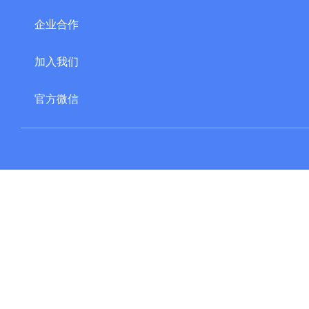
企业合作
加入我们
官方微信