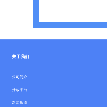
关于我们
公司简介
开放平台
新闻报道